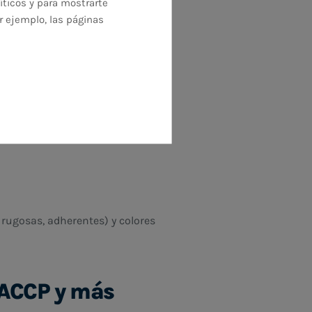
ambios térmicos o atmósferas
íticos y para mostrarte
r ejemplo, las páginas
ativo
plástico)
, seleccionado por su
 rugosas, adherentes) y colores
HACCP y más