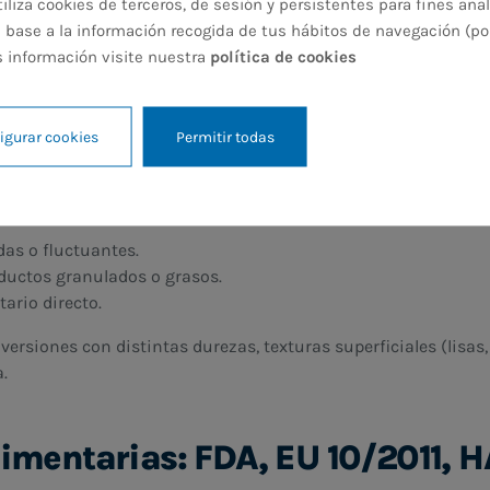
son ideales en condiciones de humedad, lavado continuo, c
iza cookies de terceros, de sesión y persistentes para fines anal
 base a la información recogida de tus hábitos de navegación (po
s información visite nuestra
política de cookies
bricación y cumplimiento norm
igurar cookies
Permitir todas
as transportadoras monolíticas es el
TPU (poliuretano termo
:
das o fluctuantes.
ductos granulados o grasos.
ario directo.
ersiones con distintas durezas, texturas superficiales (lisas,
a.
limentarias: FDA, EU 10/2011, 