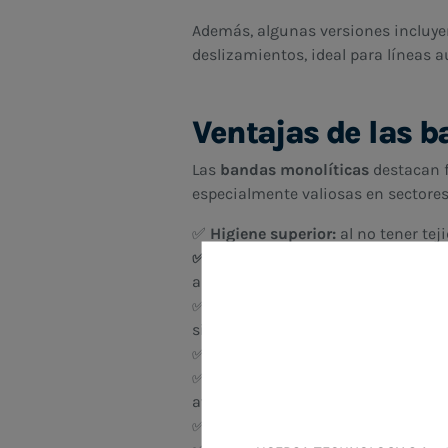
Además, algunas versiones incluye
deslizamientos, ideal para líneas 
Ventajas de las 
Las
bandas monolíticas
destacan f
especialmente valiosas en sectores
✅
Higiene superior:
al no tener tej
✅ Fácil limpieza:
su superficie lis
alta presión.
✅
Sin empalmes ni uniones:
su es
sistema.
✅
Compatibilidad alimentaria:
mat
✅
Reducción de paradas:
su durabi
averías.
✅
Funcionamiento silencioso:
fren