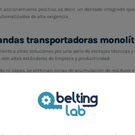
n accionamiento positivo, es decir, un dentado integrado que
automatizadas de alta exigencia
bandas transportadoras monolít
rente a otras soluciones por una serie de ventajas técnicas y
 con altos estándares de limpieza y productividad:
ido ni capas, se eliminan zonas de acumulación de residuos y 
a y uniforme permite lavados rápidos, compatibles con sistema
tructura continua reduce el desgaste, las roturas por fatiga y 
eriales como el TPU de grado alimentario cumplen normativa
lidad y resistencia frente a productos químicos o abrasivos
te a sistemas modulares o metálicos, generan menos ruido y 