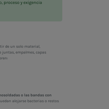
o, proceso y exigencia
ir de un solo material,
de juntas, empalmes, capas
eren:
mosoldadas o las bandas con
edan alojarse bacterias o restos