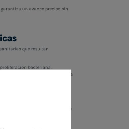
 garantiza un avance preciso sin
icas
 sanitarias que resultan
proliferación bacteriana.
s CIP (clean-in-place) o limpieza a
las posibles zonas críticas del
s FDA y EU 10/2011.
 disminuyen el mantenimiento y las
fricción.