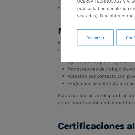
✅
Apto para ambientes exigentes:
UCERSA TECHNOLOGY S.A. util
corrosivas.
publicidad personalizada en
visitadas). Para obtener má
Materiales de fa
Rechazar
Conf
El material más común en las band
excelente comportamiento frente a
Agentes de limpieza agresivos.
Temperaturas de trabajo eleva
Abrasión por contacto con pro
Exigencias de contacto aliment
Estas bandas están disponibles en v
aptos para trazabilidad alimentari
Certificaciones a