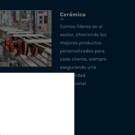
Cerámica
Somos líderes en el
sector, ofreciendo los
mejores productos
personalizados para
cada cliente, siempre
asegurando una
durabilidad
excepcional.