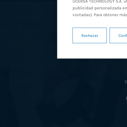
UCERSA TECHNOLOGY S.A. util
publicidad personalizada en
visitadas). Para obtener má
Rechazar
Conf
T