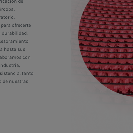
ricación de
órdoba,
atorio,
para ofrecerte
 durabilidad.
asesoramiento
ea hasta sus
olaboramos con
ndustria,
sistencia, tanto
o de nuestras