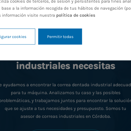
iza cookies de terceros, de sesión y persistentes para fines anal
 base a la información recogida de tus hábitos de navegación (po
s información visite nuestra
política de cookies
igurar cookies
Permitir todas
Qué correas dentadas
industriales necesitas
e ayudamos a encontrar la correa dentada industrial adecua
para tu máquina. Analizamos tu caso y las posibles
problemáticas, y trabajamos juntos para encontrar la solució
que se ajuste a tus necesidades y presupuesto. Somos tu
asesor de correas industriales en Córdoba.