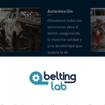
Automoción
Ofrecemos todas las
soluciones para el
sector, asegurando
la máxima calidad y
una durabilidad que
supera la de
nuestros
competidores.