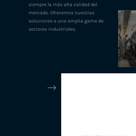
siempre la más alta calidad del
mercado. Ofrecemos nuestras
soluciones a una amplia gama de
sectores industriales.