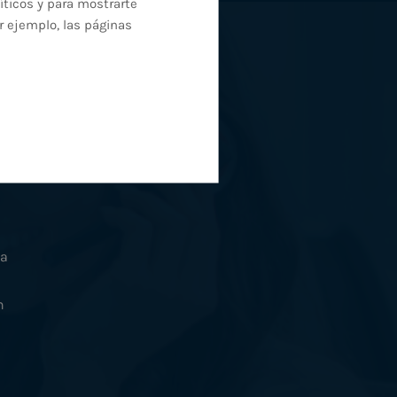
íticos y para mostrarte
r ejemplo, las páginas
da
n