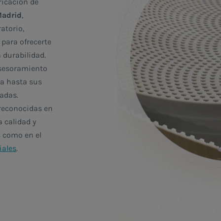
ricación de
Madrid
,
atorio,
para ofrecerte
 durabilidad.
asesoramiento
ea hasta sus
ladas.
reconocidas en
 calidad y
s como en el
iales
.