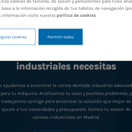
iza cookies de terceros, de sesión y persistentes para fines anal
 base a la información recogida de tus hábitos de navegación (po
s información visite nuestra
política de cookies
igurar cookies
Permitir todas
Qué correas dentadas
industriales necesitas
e ayudamos a encontrar la correa dentada industrial adecua
para tu máquina. Analizamos tu caso y posibles problemas, y
trabajamos contigo para encontrar la solución que mejor se
ajuste a tus necesidades y presupuesto. Somos tu asesor de
correas industriales en Madrid.