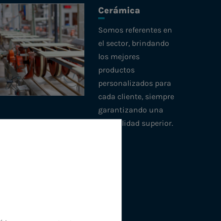
Cerámica
Somos referentes en
el sector, brindando
los mejores
productos
personalizados para
cada cliente, siempre
garantizando una
durabilidad superior.