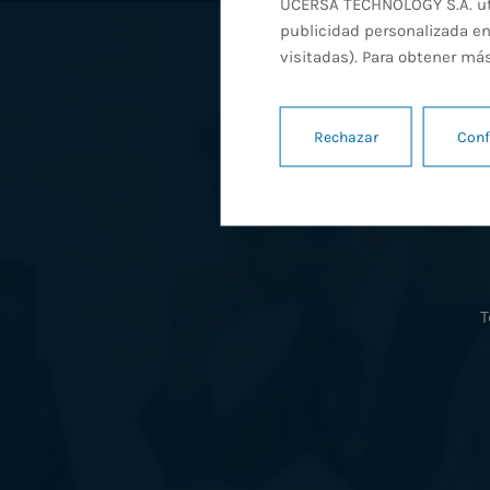
UCERSA TECHNOLOGY S.A. util
publicidad personalizada en
visitadas). Para obtener má
Rechazar
Conf
T