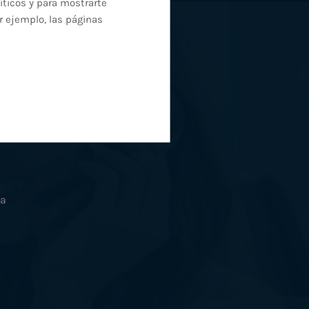
íticos y para mostrarte
r ejemplo, las páginas
da