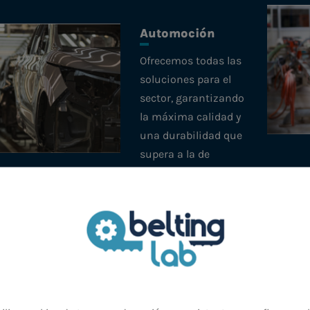
Automoción
Ofrecemos todas las
soluciones para el
sector, garantizando
la máxima calidad y
una durabilidad que
supera a la de
nuestros
competidores.