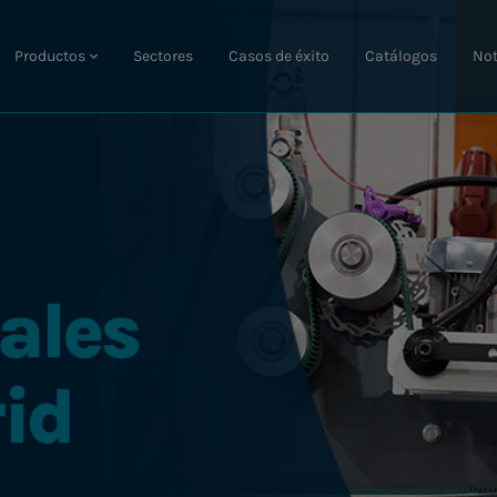
Productos
Sectores
Casos de éxito
Catálogos
Not
ales
id